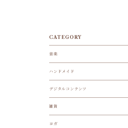
CATEGORY
音楽
CDアルバム
ハンドメイド
楽器
照明
デジタルコンテンツ
アクセサリー
ビデオ講座
雑貨
ヨガ