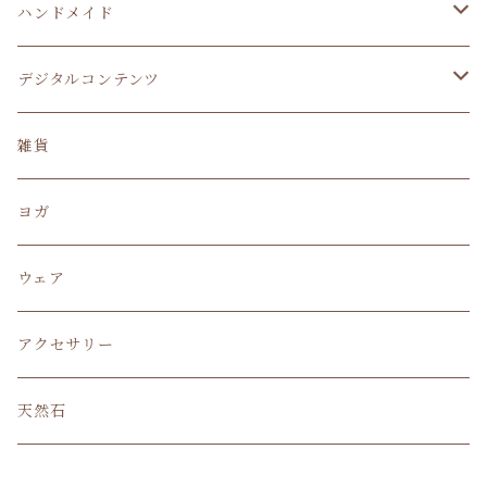
CDアルバム
ハンドメイド
楽器
照明
デジタルコンテンツ
アクセサリー
ビデオ講座
雑貨
ヨガ
ウェア
アクセサリー
天然石